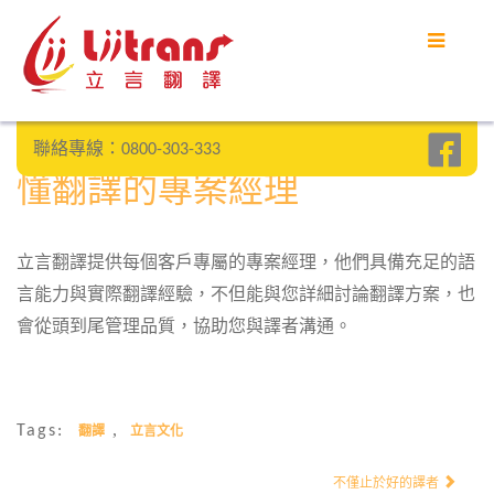
首頁
立言優勢
聯絡專線：0800-303-333
客戶案例
懂翻譯的專案經理
部落格
立言翻譯提供每個客戶專屬的專案經理，他們具備充足的語
常見問題
言能力與實際翻譯經驗，不但能與您詳細討論翻譯方案，也
聯絡我們
會從頭到尾管理品質，協助您與譯者溝通。
SEARCH
,
Tags:
翻譯
立言文化
不僅止於好的譯者